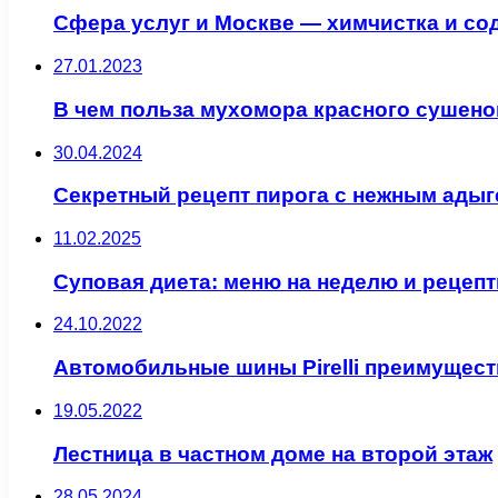
Сфера услуг и Москве — химчистка и с
27.01.2023
В чем польза мухомора красного сушено
30.04.2024
Секретный рецепт пирога с нежным ады
11.02.2025
Суповая диета: меню на неделю и рецеп
24.10.2022
Автомобильные шины Pirelli преимущест
19.05.2022
Лестница в частном доме на второй этаж
28.05.2024