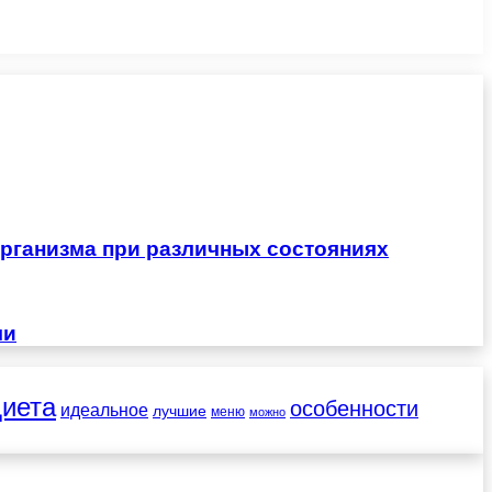
рганизма при различных состояниях
чи
диета
особенности
идеальное
лучшие
меню
можно