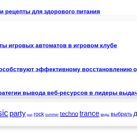
 и рецепты для здорового питания
ты игровых автоматов в игровом клубе
особствуют эффективному восстановлению о
ратегии вывода веб-ресурсов в лидеры выда
ic
party
trance
techno
выбрать
rock
summer
виды
pop