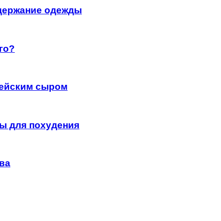
одержание одежды
го?
гейским сыром
ты для похудения
ва