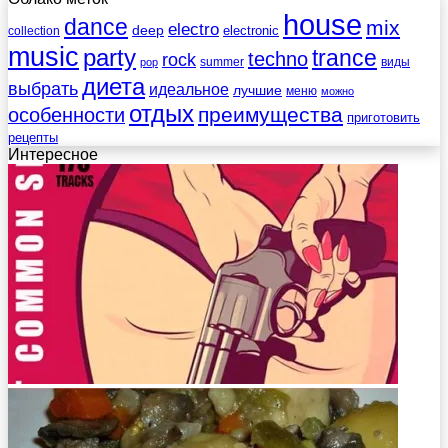
house
dance
mix
electro
deep
electronic
collection
music
party
trance
techno
rock
summer
виды
pop
диета
выбрать
идеальное
лучшие
меню
можно
отдых
преимущества
особенности
приготовить
рецепты
Интересное