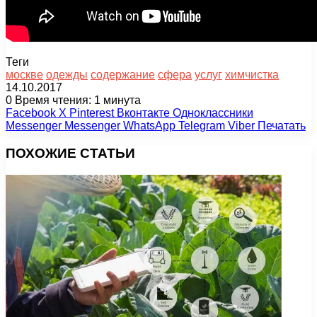
Теги
москве
одежды
содержание
сфера
услуг
химчистка
14.10.2017
0
Время чтения: 1 минута
Facebook
X
Pinterest
Вконтакте
Одноклассники
Messenger
Messenger
WhatsApp
Telegram
Viber
Печатать
ПОХОЖИЕ СТАТЬИ