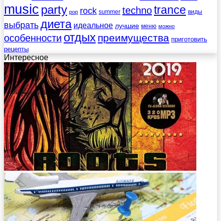
music
party
trance
techno
rock
summer
виды
pop
диета
выбрать
идеальное
лучшие
меню
можно
отдых
преимущества
особенности
приготовить
рецепты
Интересное