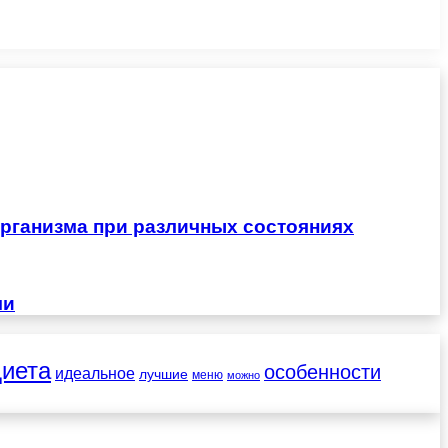
рганизма при различных состояниях
чи
диета
особенности
идеальное
лучшие
меню
можно