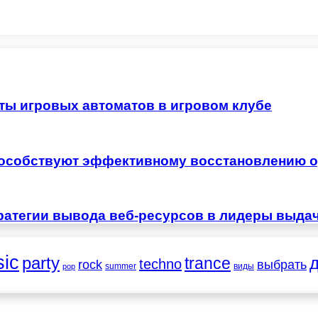
ты игровых автоматов в игровом клубе
особствуют эффективному восстановлению о
ратегии вывода веб-ресурсов в лидеры выда
ic
party
trance
techno
выбрать
rock
summer
виды
pop