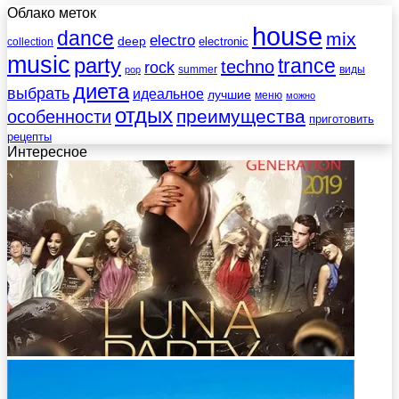
Облако меток
house
dance
mix
electro
deep
electronic
collection
music
party
trance
techno
rock
summer
виды
pop
диета
выбрать
идеальное
лучшие
меню
можно
отдых
преимущества
особенности
приготовить
рецепты
Интересное