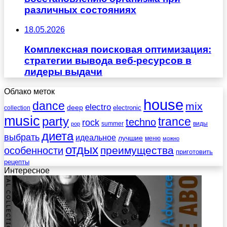
различных состояниях
18.05.2026
Комплексная поисковая оптимизация:
стратегии вывода веб-ресурсов в
лидеры выдачи
Облако меток
house
dance
mix
electro
deep
electronic
collection
music
party
trance
techno
rock
summer
виды
pop
диета
выбрать
идеальное
лучшие
меню
можно
отдых
преимущества
особенности
приготовить
рецепты
Интересное