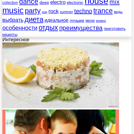
house
dance
mix
electro
deep
electronic
collection
music
party
trance
techno
rock
summer
виды
pop
диета
выбрать
идеальное
лучшие
меню
можно
отдых
преимущества
особенности
приготовить
рецепты
Интересное