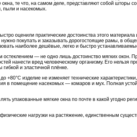
е окна, те что, на самом деле, представляют собой шторы 
, пыли и насекомых.
ыстро оценили практические достоинства этого материала 
нужно покупать и заказывать дорогостоящие рамы, в общем
ьзовать наиболее дешёвые, легко и быстро устанавливаем
м остеклением — не одно лишь достоинство мягких окон. П
стей нанести вред человеческому организму. Его нельзя п
 гибкой и эластичной плёнке.
до +80°С изделие не изменяет технические характеристики
ния в помещение насекомых — комаров и мух. Полная усто
ять упакованные мягкие окна по почте в какой угодно реги
физические нагрузки на растяжение, единственным сущест