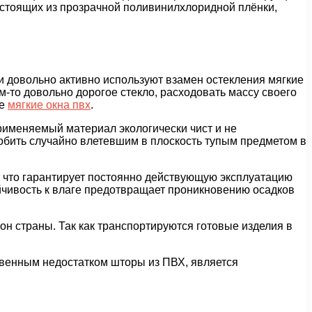
состоящих из прозрачной поливинилхлоридной плёнки,
и довольно активно используют взамен остекления мягкие
-то довольно дорогое стекло, расходовать массу своего
ые
мягкие окна пвх
.
рименяемый материал экологически чист и не
робить случайно влетевшим в плоскость тупым предметом в
, что гарантирует постоянно действующую эксплуатацию
йчивость к влаге предотвращает проникновению осадков
он страны. Так как транспортируются готовые изделия в
венным недостатком шторы из ПВХ, является