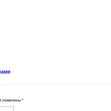
ками
я помечены
*