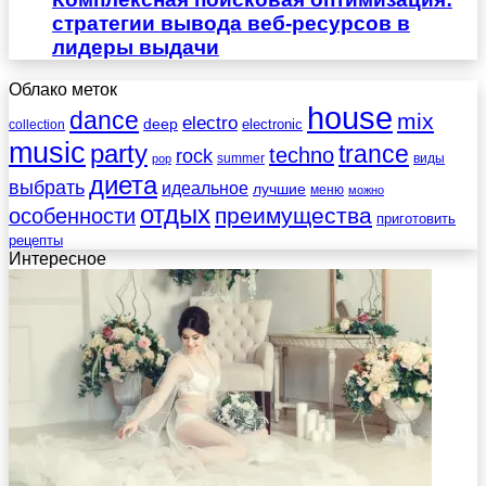
стратегии вывода веб-ресурсов в
лидеры выдачи
Облако меток
house
dance
mix
electro
deep
electronic
collection
music
party
trance
techno
rock
summer
виды
pop
диета
выбрать
идеальное
лучшие
меню
можно
отдых
преимущества
особенности
приготовить
рецепты
Интересное