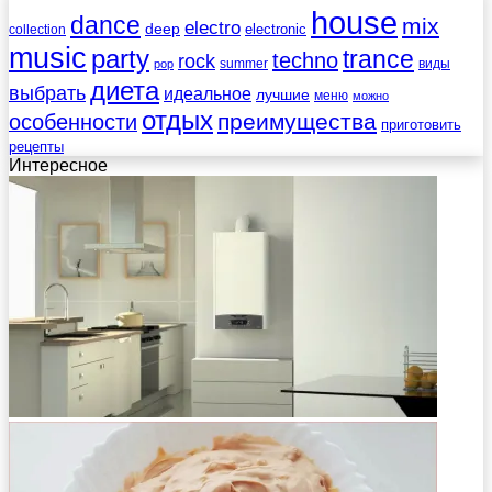
house
dance
mix
electro
deep
electronic
collection
music
party
trance
techno
rock
summer
виды
pop
диета
выбрать
идеальное
лучшие
меню
можно
отдых
преимущества
особенности
приготовить
рецепты
Интересное