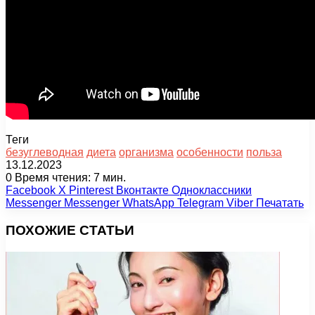
Теги
безуглеводная
диета
организма
особенности
польза
13.12.2023
0
Время чтения: 7 мин.
Facebook
X
Pinterest
Вконтакте
Одноклассники
Messenger
Messenger
WhatsApp
Telegram
Viber
Печатать
ПОХОЖИЕ СТАТЬИ