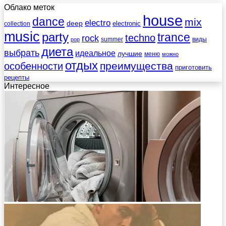
Облако меток
house
dance
mix
electro
deep
electronic
collection
music
party
trance
techno
rock
summer
виды
pop
диета
выбрать
идеальное
лучшие
меню
можно
отдых
преимущества
особенности
приготовить
рецепты
Интересное