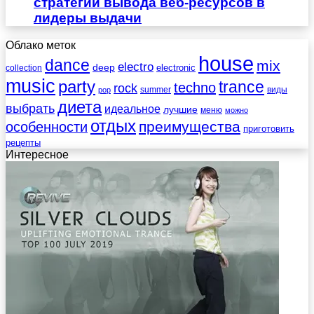
стратегии вывода веб-ресурсов в
лидеры выдачи
Облако меток
house
dance
mix
electro
deep
electronic
collection
music
party
trance
techno
rock
summer
виды
pop
диета
выбрать
идеальное
лучшие
меню
можно
отдых
преимущества
особенности
приготовить
рецепты
Интересное