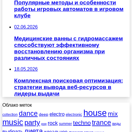
Популярные методы и особенности
работы игровых автоматов в игровом
клубе
02.06.2026
Медицинские ванны с гидромассажем
способствуют эффективному
восстановлению организма при
различных состояниях
18.05.2026
Комплексная поисковая оптимизация:
стратегии вывода веб-ресурсов в
лидеры выдачи
Облако меток
house
dance
mix
electro
deep
electronic
collection
music
party
trance
techno
rock
summer
виды
pop
диета
выбрать
идеальное
лучшие