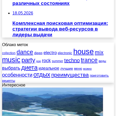
различных состояниях
18.05.2026
Комплексная поисковая оптимизация:
стратегии вывода веб-ресурсов в
лидеры выдачи
Облако меток
house
dance
mix
electro
deep
electronic
collection
music
party
trance
techno
rock
summer
виды
pop
диета
выбрать
идеальное
лучшие
меню
можно
отдых
преимущества
особенности
приготовить
рецепты
Интересное