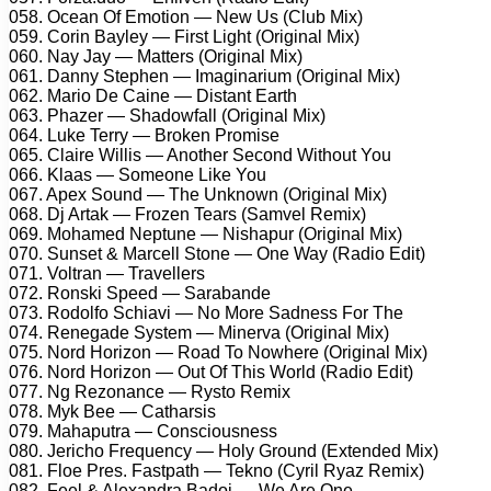
058. Ocean Of Emotion — New Us (Club Mix)
059. Corin Bayley — First Light (Original Mix)
060. Nay Jay — Matters (Original Mix)
061. Danny Stephen — Imaginarium (Original Mix)
062. Mario De Caine — Distant Earth
063. Phazer — Shadowfall (Original Mix)
064. Luke Terry — Broken Promise
065. Claire Willis — Another Second Without You
066. Klaas — Someone Like You
067. Apex Sound — The Unknown (Original Mix)
068. Dj Artak — Frozen Tears (Samvel Remix)
069. Mohamed Neptune — Nishapur (Original Mix)
070. Sunset & Marcell Stone — One Way (Radio Edit)
071. Voltran — Travellers
072. Ronski Speed — Sarabande
073. Rodolfo Schiavi — No More Sadness For The
074. Renegade System — Minerva (Original Mix)
075. Nord Horizon — Road To Nowhere (Original Mix)
076. Nord Horizon — Out Of This World (Radio Edit)
077. Ng Rezonance — Rysto Remix
078. Myk Bee — Catharsis
079. Mahaputra — Consciousness
080. Jericho Frequency — Holy Ground (Extended Mix)
081. Floe Pres. Fastpath — Tekno (Cyril Ryaz Remix)
082. Feel & Alexandra Badoi — We Are One