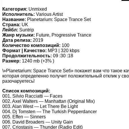
Категория:
Unmixed
Исполнитель:
Various Artist
Название:
Planetarium: Space Trance Set
Страна:
UK
Лейбл:
Suntrip
Жанр музыки:
Future, Progressive Trance
Дата релиза:
2019
Количество композиций:
100
Формат | Качество:
MP3 | 320 kbps
Продолжительность:
09 :30 :18
Размер:
1240 mb (+3% )
\»Planetarium: Space Trance Set\» покажет вам что такое
которая определенно получит положительный отклик у сво
разочаруетесь!
Список композиций:
001. Silvio Racciatti — Faces
002. Axel Walters — Manhattan (Original Mix)
003. Alan West — Let There Be Light
004. Dj Tomsten — The Turkish Pepperdancer
005. Effen — Sinners
006. David Broaders — Unity Gain
007. Criostasis — Thunder (Radio Edit)