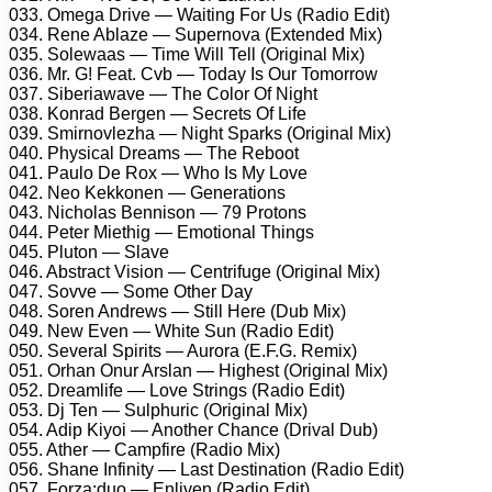
033. Omega Drive — Waiting For Us (Radio Edit)
034. Rene Ablaze — Supernova (Extended Mix)
035. Solewaas — Time Will Tell (Original Mix)
036. Mr. G! Feat. Cvb — Today Is Our Tomorrow
037. Siberiawave — The Color Of Night
038. Konrad Bergen — Secrets Of Life
039. Smirnovlezha — Night Sparks (Original Mix)
040. Physical Dreams — The Reboot
041. Paulo De Rox — Who Is My Love
042. Neo Kekkonen — Generations
043. Nicholas Bennison — 79 Protons
044. Peter Miethig — Emotional Things
045. Pluton — Slave
046. Abstract Vision — Centrifuge (Original Mix)
047. Sovve — Some Other Day
048. Soren Andrews — Still Here (Dub Mix)
049. New Even — White Sun (Radio Edit)
050. Several Spirits — Aurora (E.F.G. Remix)
051. Orhan Onur Arslan — Highest (Original Mix)
052. Dreamlife — Love Strings (Radio Edit)
053. Dj Ten — Sulphuric (Original Mix)
054. Adip Kiyoi — Another Chance (Drival Dub)
055. Ather — Campfire (Radio Mix)
056. Shane Infinity — Last Destination (Radio Edit)
057. Forza:duo — Enliven (Radio Edit)