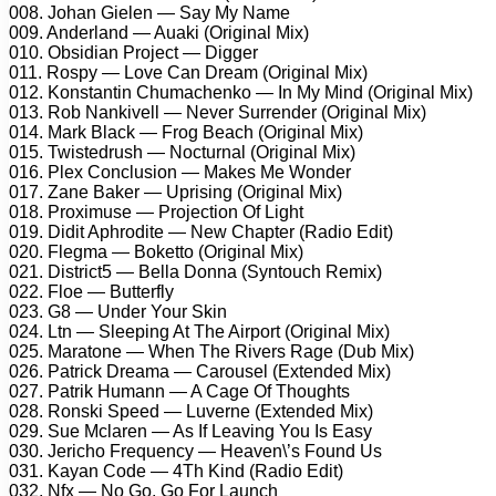
008. Johan Gielen — Say My Name
009. Anderland — Auaki (Original Mix)
010. Obsidian Project — Digger
011. Rospy — Love Can Dream (Original Mix)
012. Konstantin Chumachenko — In My Mind (Original Mix)
013. Rob Nankivell — Never Surrender (Original Mix)
014. Mark Black — Frog Beach (Original Mix)
015. Twistedrush — Nocturnal (Original Mix)
016. Plex Conclusion — Makes Me Wonder
017. Zane Baker — Uprising (Original Mix)
018. Proximuse — Projection Of Light
019. Didit Aphrodite — New Chapter (Radio Edit)
020. Flegma — Boketto (Original Mix)
021. District5 — Bella Donna (Syntouch Remix)
022. Floe — Butterfly
023. G8 — Under Your Skin
024. Ltn — Sleeping At The Airport (Original Mix)
025. Maratone — When The Rivers Rage (Dub Mix)
026. Patrick Dreama — Carousel (Extended Mix)
027. Patrik Humann — A Cage Of Thoughts
028. Ronski Speed — Luverne (Extended Mix)
029. Sue Mclaren — As If Leaving You Is Easy
030. Jericho Frequency — Heaven\’s Found Us
031. Kayan Code — 4Th Kind (Radio Edit)
032. Nfx — No Go, Go For Launch