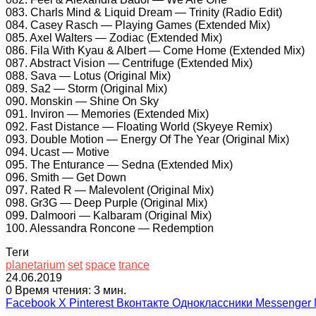
083. Charls Mind & Liquid Dream — Trinity (Radio Edit)
084. Casey Rasch — Playing Games (Extended Mix)
085. Axel Walters — Zodiac (Extended Mix)
086. Fila With Kyau & Albert — Come Home (Extended Mix)
087. Abstract Vision — Centrifuge (Extended Mix)
088. Sava — Lotus (Original Mix)
089. Sa2 — Storm (Original Mix)
090. Monskin — Shine On Sky
091. Inviron — Memories (Extended Mix)
092. Fast Distance — Floating World (Skyeye Remix)
093. Double Motion — Energy Of The Year (Original Mix)
094. Ucast — Motive
095. The Enturance — Sedna (Extended Mix)
096. Smith — Get Down
097. Rated R — Malevolent (Original Mix)
098. Gr3G — Deep Purple (Original Mix)
099. Dalmoori — Kalbaram (Original Mix)
100. Alessandra Roncone — Redemption
Теги
planetarium
set
space
trance
24.06.2019
0
Время чтения: 3 мин.
Facebook
X
Pinterest
Вконтакте
Одноклассники
Messenger