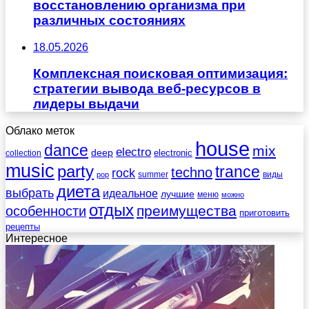
восстановлению организма при
различных состояниях
18.05.2026
Комплексная поисковая оптимизация:
стратегии вывода веб-ресурсов в
лидеры выдачи
Облако меток
house
dance
mix
electro
deep
electronic
collection
music
party
trance
techno
rock
summer
виды
pop
диета
выбрать
идеальное
лучшие
меню
можно
отдых
преимущества
особенности
приготовить
рецепты
Интересное