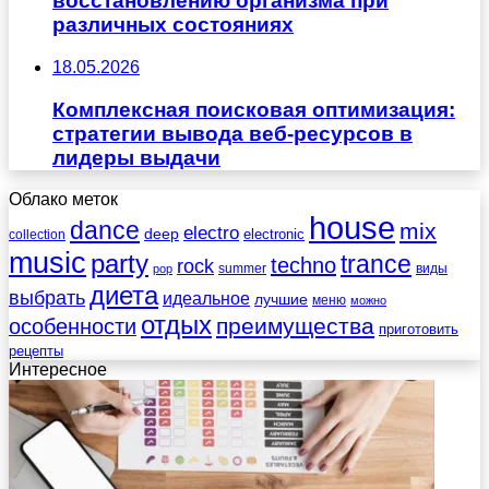
восстановлению организма при
различных состояниях
18.05.2026
Комплексная поисковая оптимизация:
стратегии вывода веб-ресурсов в
лидеры выдачи
Облако меток
house
dance
mix
electro
deep
electronic
collection
music
party
trance
techno
rock
summer
виды
pop
диета
выбрать
идеальное
лучшие
меню
можно
отдых
преимущества
особенности
приготовить
рецепты
Интересное