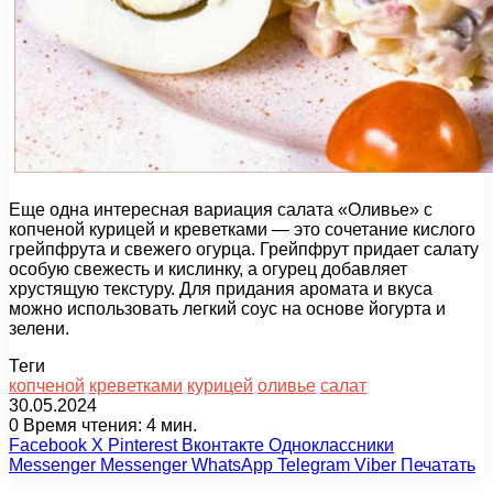
Еще одна интересная вариация салата «Оливье» с
копченой курицей и креветками — это сочетание кислого
грейпфрута и свежего огурца. Грейпфрут придает салату
особую свежесть и кислинку, а огурец добавляет
хрустящую текстуру. Для придания аромата и вкуса
можно использовать легкий соус на основе йогурта и
зелени.
Теги
копченой
креветками
курицей
оливье
салат
30.05.2024
0
Время чтения: 4 мин.
Facebook
X
Pinterest
Вконтакте
Одноклассники
Messenger
Messenger
WhatsApp
Telegram
Viber
Печатать