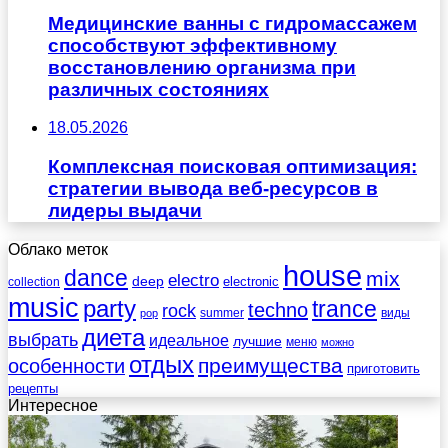
Медицинские ванны с гидромассажем
способствуют эффективному
восстановлению организма при
различных состояниях
18.05.2026
Комплексная поисковая оптимизация:
стратегии вывода веб-ресурсов в
лидеры выдачи
Облако меток
house
dance
mix
electro
deep
electronic
collection
music
party
trance
techno
rock
summer
виды
pop
диета
выбрать
идеальное
лучшие
меню
можно
отдых
преимущества
особенности
приготовить
рецепты
Интересное