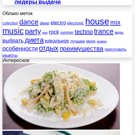
лидеры выдачи
Облако меток
house
dance
mix
electro
deep
electronic
collection
music
party
trance
techno
rock
summer
виды
pop
диета
выбрать
идеальное
лучшие
меню
можно
отдых
преимущества
особенности
приготовить
рецепты
Интересное