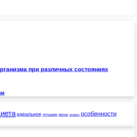
рганизма при различных состояниях
чи
диета
особенности
идеальное
лучшие
меню
можно