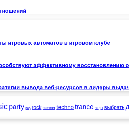
отношений
ты игровых автоматов в игровом клубе
особствуют эффективному восстановлению о
ратегии вывода веб-ресурсов в лидеры выда
ic
party
trance
techno
выбрать
rock
summer
виды
pop