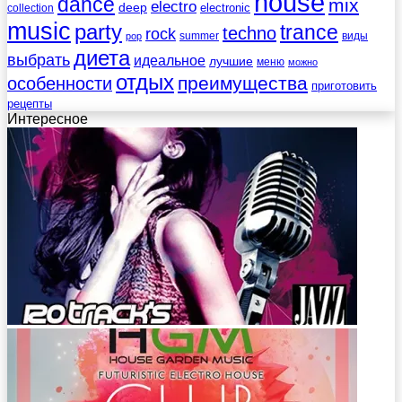
house
dance
mix
electro
deep
electronic
collection
music
party
trance
techno
rock
summer
виды
pop
диета
выбрать
идеальное
лучшие
меню
можно
отдых
преимущества
особенности
приготовить
рецепты
Интересное