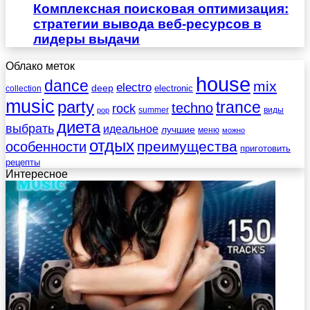
Комплексная поисковая оптимизация:
стратегии вывода веб-ресурсов в
лидеры выдачи
Облако меток
house
dance
mix
electro
deep
electronic
collection
music
party
trance
techno
rock
summer
виды
pop
диета
выбрать
идеальное
лучшие
меню
можно
отдых
преимущества
особенности
приготовить
рецепты
Интересное