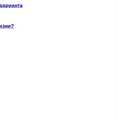
 варианта
изни?