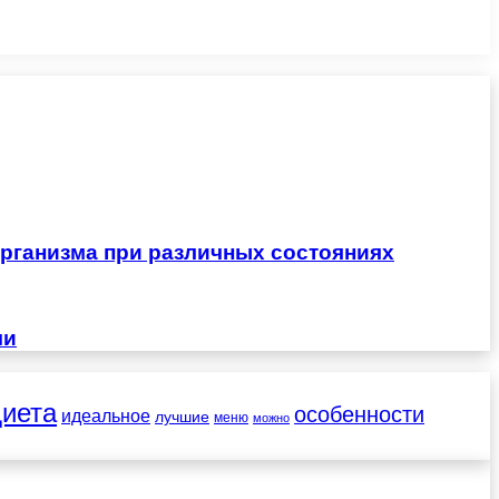
рганизма при различных состояниях
чи
диета
особенности
идеальное
лучшие
меню
можно