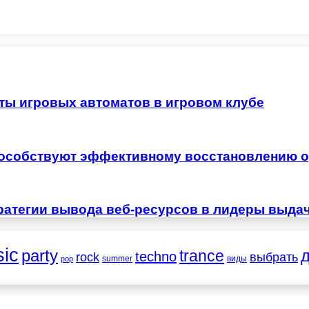
ты игровых автоматов в игровом клубе
особствуют эффективному восстановлению о
ратегии вывода веб-ресурсов в лидеры выда
ic
party
trance
techno
выбрать
rock
summer
виды
pop