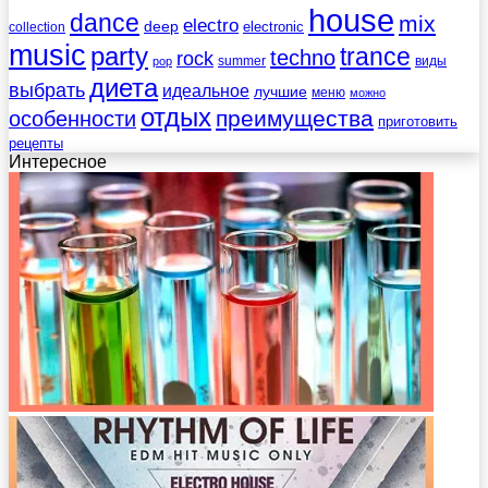
house
dance
mix
electro
deep
electronic
collection
music
party
trance
techno
rock
summer
виды
pop
диета
выбрать
идеальное
лучшие
меню
можно
отдых
преимущества
особенности
приготовить
рецепты
Интересное