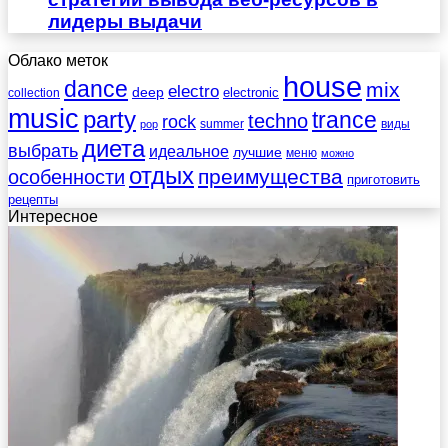
лидеры выдачи
Облако меток
house
dance
mix
electro
deep
electronic
collection
music
party
trance
techno
rock
summer
виды
pop
диета
выбрать
идеальное
лучшие
меню
можно
отдых
преимущества
особенности
приготовить
рецепты
Интересное