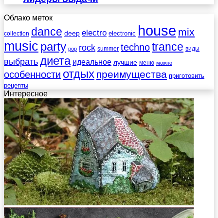
Облако меток
house
dance
mix
electro
deep
electronic
collection
music
party
trance
techno
rock
summer
виды
pop
диета
выбрать
идеальное
лучшие
меню
можно
отдых
преимущества
особенности
приготовить
рецепты
Интересное