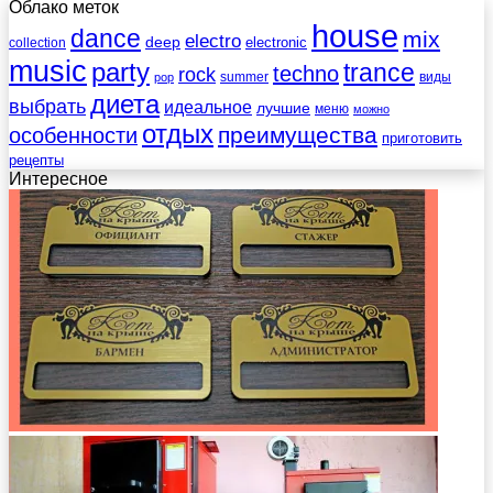
Облако меток
house
dance
mix
electro
deep
electronic
collection
music
party
trance
techno
rock
summer
виды
pop
диета
выбрать
идеальное
лучшие
меню
можно
отдых
преимущества
особенности
приготовить
рецепты
Интересное