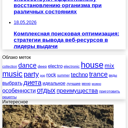
восстановлению организма при
различных состояниях
18.05.2026
Комплексная поисковая оптимизация:
стратегии вывода веб-ресурсов в
лидеры выдачи
Облако меток
house
dance
mix
electro
deep
electronic
collection
music
party
trance
techno
rock
summer
виды
pop
диета
выбрать
идеальное
лучшие
меню
можно
отдых
преимущества
особенности
приготовить
рецепты
Интересное