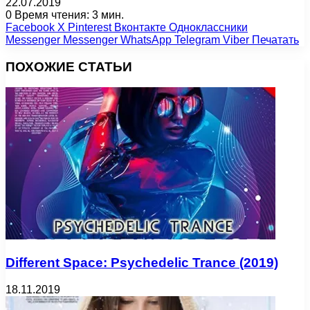
22.07.2019
0
Время чтения: 3 мин.
Facebook
X
Pinterest
Вконтакте
Одноклассники
Messenger
Messenger
WhatsApp
Telegram
Viber
Печатать
ПОХОЖИЕ СТАТЬИ
Different Space: Psychedelic Trance (2019)
18.11.2019