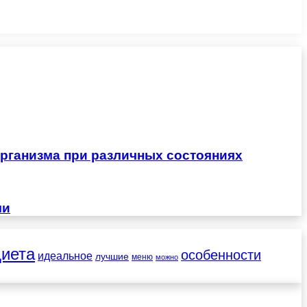
рганизма при различных состояниях
чи
диета
особенности
идеальное
лучшие
меню
можно