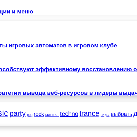
ации и меню
ты игровых автоматов в игровом клубе
особствуют эффективному восстановлению о
ратегии вывода веб-ресурсов в лидеры выда
ic
party
trance
techno
выбрать
rock
summer
виды
pop