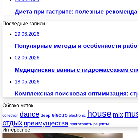
Диета при гастрите: полезные рекоменд
Последние записи
29.06.2026
Популярные методы и особенности рабо
02.06.2026
Медицинские ванны с гидромассажем сп
18.05.2026
Комплексная поисковая оптимизация: ст
Облако меток
house
mus
dance
mix
electro
deep
electronic
collection
отдых
преимущества
приготовить
рецепты
Интересное