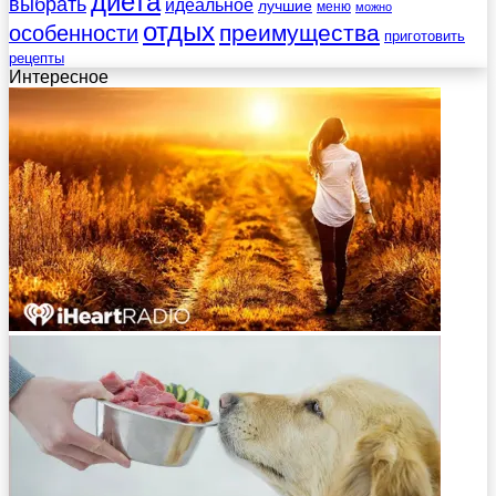
диета
выбрать
идеальное
лучшие
меню
можно
отдых
преимущества
особенности
приготовить
рецепты
Интересное