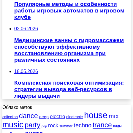
Популярные методы и особенности
работы игровых автоматов в игровом
клубе
02.06.2026
Медицинские ванны с гидромассажем
способствуют эффективному
восстановлению организма при
различных состояниях
18.05.2026
Комплексная поисковая оптимизация:
стратегии вывода веб-ресурсов в
лидеры выдачи
Облако меток
house
dance
mix
electro
deep
electronic
collection
music
party
trance
techno
rock
summer
виды
pop