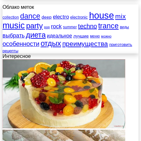
Облако меток
house
dance
mix
electro
deep
electronic
collection
music
party
trance
techno
rock
summer
виды
pop
диета
выбрать
идеальное
лучшие
меню
можно
отдых
преимущества
особенности
приготовить
рецепты
Интересное