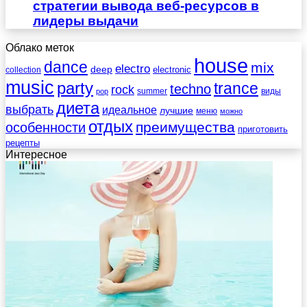
стратегии вывода веб-ресурсов в
лидеры выдачи
Облако меток
house
dance
mix
electro
deep
electronic
collection
music
party
trance
techno
rock
summer
виды
pop
диета
выбрать
идеальное
лучшие
меню
можно
отдых
преимущества
особенности
приготовить
рецепты
Интересное