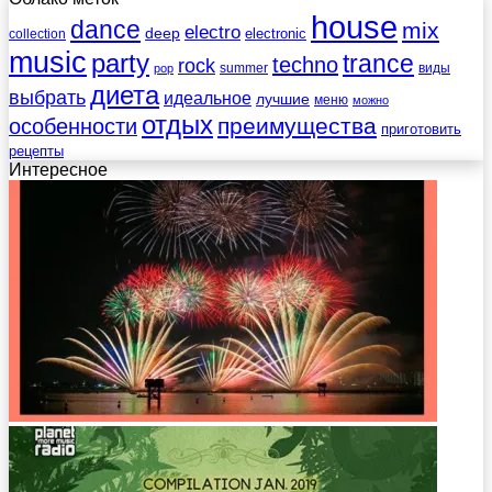
house
dance
mix
electro
deep
electronic
collection
music
party
trance
techno
rock
summer
виды
pop
диета
выбрать
идеальное
лучшие
меню
можно
отдых
преимущества
особенности
приготовить
рецепты
Интересное