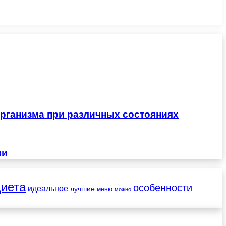
рганизма при различных состояниях
чи
диета
особенности
идеальное
лучшие
меню
можно