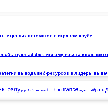
ты игровых автоматов в игровом клубе
особствуют эффективному восстановлению о
ратегии вывода веб-ресурсов в лидеры выда
ic
party
trance
techno
выбрать
rock
summer
виды
pop