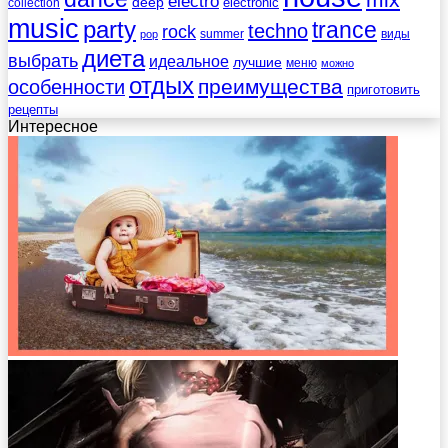
electro
deep
electronic
collection
music
party
trance
techno
rock
summer
виды
pop
диета
выбрать
идеальное
лучшие
меню
можно
отдых
преимущества
особенности
приготовить
рецепты
Интересное