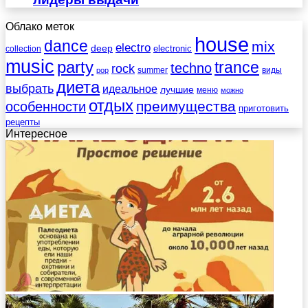
Облако меток
house
dance
mix
electro
deep
electronic
collection
music
party
trance
techno
rock
summer
виды
pop
диета
выбрать
идеальное
лучшие
меню
можно
отдых
преимущества
особенности
приготовить
рецепты
Интересное