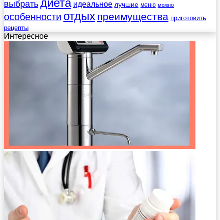
диета
выбрать
идеальное
лучшие
меню
можно
отдых
преимущества
особенности
приготовить
рецепты
Интересное