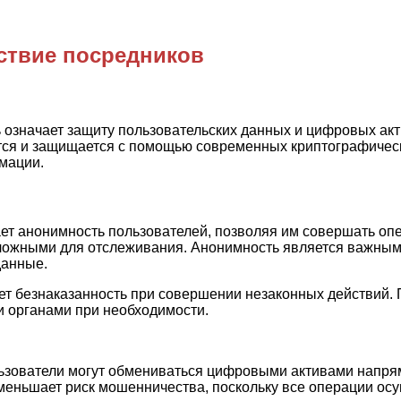
тствие посредников
 означает защиту пользовательских данных и цифровых ак
ся и защищается с помощью современных криптографическ
мации.
 анонимность пользователей, позволяя им совершать опер
сложными для отслеживания. Анонимность является важным а
данные.
ает безнаказанность при совершении незаконных действий
и органами при необходимости.
льзователи могут обмениваться цифровыми активами напряму
уменьшает риск мошенничества, поскольку все операции о