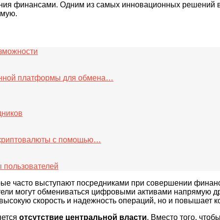
ния финансами. Одним из самых инновационных решений в 
ямую.
зможности
анной платформы для обмена…
дников
 криптовалюты с помощью…
ы пользователей
орые часто выступают посредниками при совершении фина
ватели могут обмениваться цифровыми активами напрямую д
 высокую скорость и надежность операций, но и повышает 
яется
отсутствие центральной власти
. Вместо того, чтоб