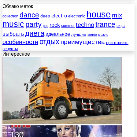
Облако меток
house
dance
mix
electro
deep
electronic
collection
music
party
trance
techno
rock
summer
виды
pop
диета
выбрать
идеальное
лучшие
меню
можно
отдых
преимущества
особенности
приготовить
рецепты
Интересное