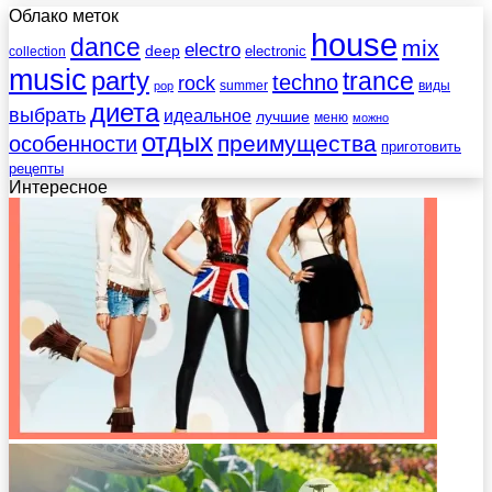
Облако меток
house
dance
mix
electro
deep
electronic
collection
music
party
trance
techno
rock
summer
виды
pop
диета
выбрать
идеальное
лучшие
меню
можно
отдых
преимущества
особенности
приготовить
рецепты
Интересное