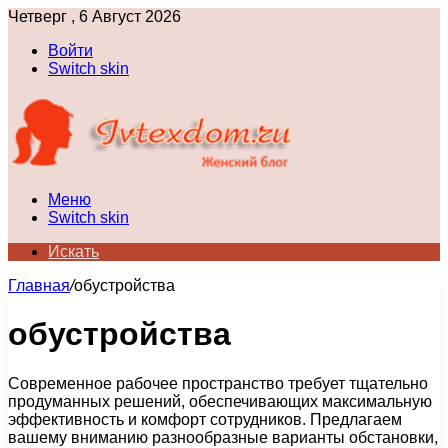
Четверг , 6 Август 2026
Войти
Switch skin
Меню
Switch skin
Искать
Главная
/
обустройства
обустройства
Современное рабочее пространство требует тщательно
продуманных решений, обеспечивающих максимальную
эффективность и комфорт сотрудников. Предлагаем
вашему вниманию разнообразные варианты обстановки,