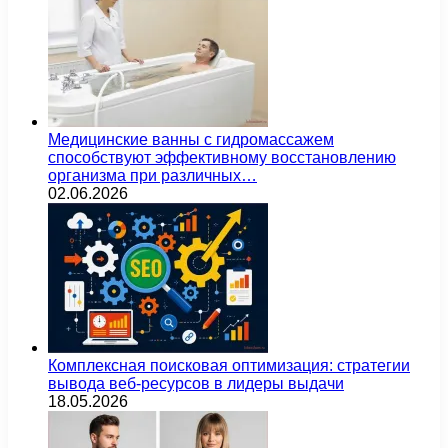
Медицинские ванны с гидромассажем
способствуют эффективному восстановлению
организма при различных…
02.06.2026
Комплексная поисковая оптимизация: стратегии
вывода веб-ресурсов в лидеры выдачи
18.05.2026