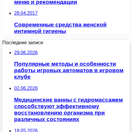
меню и рекомендации
28.04.2017
Современные средства женской
интимной гигиены
Последние записи
29.06.2026
Популярные методы и особенности
работы игровых автоматов в игровом
клубе
02.06.2026
Медицинские ванны с гидромассажем
способствуют эффективному
восстановлению организма при
различных состояниях
18.05.2026