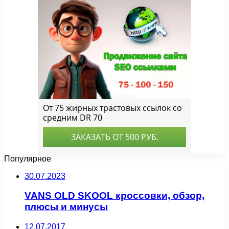
Популярное
30.07.2023
VANS OLD SKOOL кроссовки, обзор,
плюсы и минусы
12.07.2017