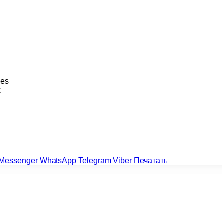
mеs
x
Messenger
WhatsApp
Telegram
Viber
Печатать