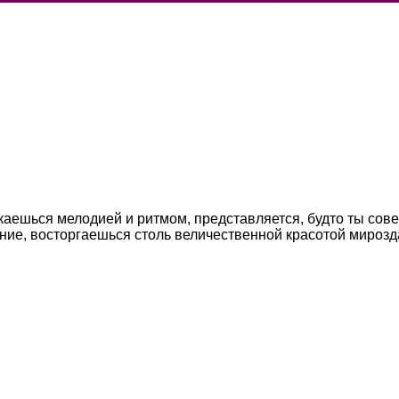
икаешься мелодией и ритмом, представляется, будто ты со
ание, восторгаешься столь величественной красотой мирозд