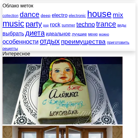
Облако меток
house
dance
mix
electro
deep
electronic
collection
music
party
trance
techno
rock
summer
виды
pop
диета
выбрать
идеальное
лучшие
меню
можно
отдых
преимущества
особенности
приготовить
рецепты
Интересное