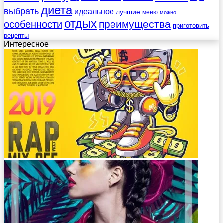
диета
выбрать
идеальное
лучшие
меню
можно
отдых
преимущества
особенности
приготовить
рецепты
Интересное