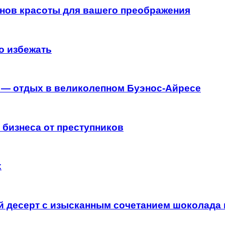
онов красоты для вашего преображения
о избежать
ы — отдых в великолепном Буэнос-Айресе
 бизнеса от преступников
х
й десерт с изысканным сочетанием шоколада 