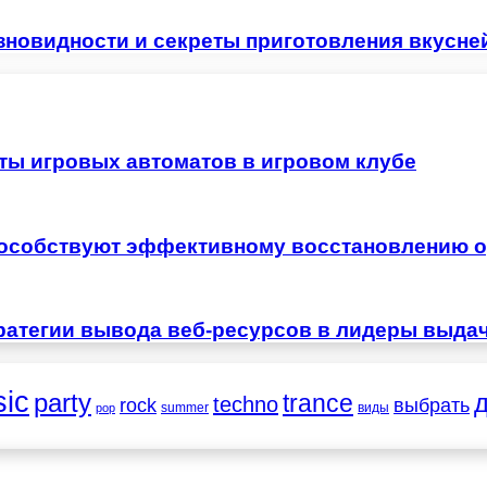
азновидности и секреты приготовления вкусн
ты игровых автоматов в игровом клубе
особствуют эффективному восстановлению о
ратегии вывода веб-ресурсов в лидеры выда
ic
party
trance
techno
выбрать
rock
summer
виды
pop