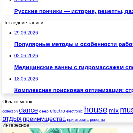
Русские пончики — история, рецепты, р
Последние записи
29.06.2026
Популярные методы и особенности рабо
02.06.2026
Медицинские ванны с гидромассажем сп
18.05.2026
Комплексная поисковая оптимизация: ст
Облако меток
house
mus
dance
mix
electro
deep
electronic
collection
отдых
преимущества
приготовить
рецепты
Интересное