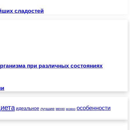
ейших сладостей
рганизма при различных состояниях
чи
диета
особенности
идеальное
лучшие
меню
можно