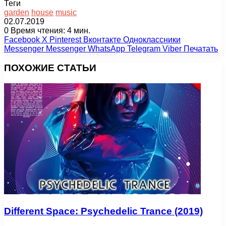
Теги
garden
house
music
02.07.2019
0
Время чтения: 4 мин.
Facebook
X
Pinterest
Вконтакте
Одноклассники
Messenger
Messenger
WhatsApp
Telegram
Viber
Печатать
ПОХОЖИЕ СТАТЬИ
Different Space: Psychedelic Trance (2019)