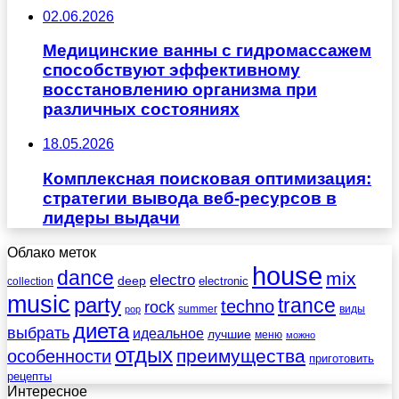
02.06.2026
Медицинские ванны с гидромассажем
способствуют эффективному
восстановлению организма при
различных состояниях
18.05.2026
Комплексная поисковая оптимизация:
стратегии вывода веб-ресурсов в
лидеры выдачи
Облако меток
house
dance
mix
electro
deep
electronic
collection
music
party
trance
techno
rock
summer
виды
pop
диета
выбрать
идеальное
лучшие
меню
можно
отдых
преимущества
особенности
приготовить
рецепты
Интересное