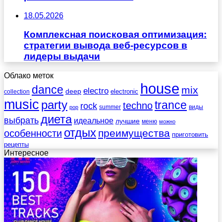
18.05.2026
Комплексная поисковая оптимизация:
стратегии вывода веб-ресурсов в
лидеры выдачи
Облако меток
house
dance
mix
electro
deep
electronic
collection
music
party
trance
techno
rock
summer
виды
pop
диета
выбрать
идеальное
лучшие
меню
можно
отдых
преимущества
особенности
приготовить
рецепты
Интересное