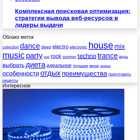
Комплексная поисковая оптимизация:
стратегии вывода веб-ресурсов в
лидеры выдачи
Облако меток
house
dance
mix
electro
deep
electronic
collection
music
party
trance
techno
rock
summer
виды
pop
диета
выбрать
идеальное
лучшие
меню
можно
отдых
преимущества
особенности
приготовить
рецепты
Интересное