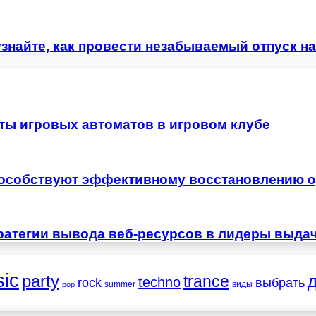
знайте, как провести незабываемый отпуск на
ты игровых автоматов в игровом клубе
особствуют эффективному восстановлению о
ратегии вывода веб-ресурсов в лидеры выда
ic
party
trance
techno
выбрать
rock
summer
виды
pop