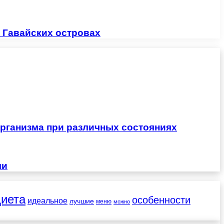
 Гавайских островах
рганизма при различных состояниях
чи
диета
особенности
идеальное
лучшие
меню
можно